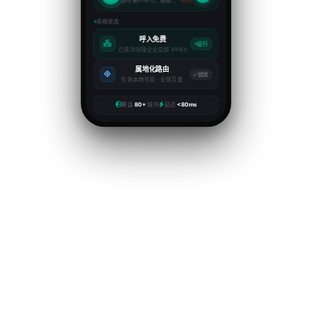
当地客户呼入，接通率极高
系统状态
呼入免费
运行
已成功对接企业总部 IPPBX
属地化路由
就绪
伦敦本地号段 · 全球互通
覆盖
80+
城市
延迟
<80ms