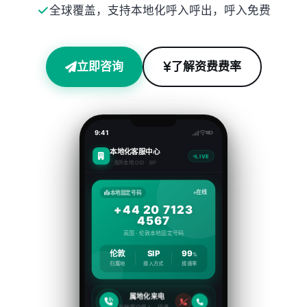
全球覆盖，支持本地化呼入呼出，呼入免费
立即咨询
了解资费费率
9:41
本地化客服中心
LIVE
海外本地 DID · SIP
在线
本地固定号码
+44 20 7123
4567
英国 · 伦敦本地固定号码
伦敦
SIP
99
%
归属地
接入方式
接通率
属地化来电