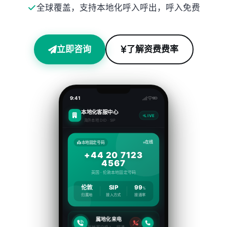
全球覆盖，支持本地化呼入呼出，呼入免费
立即咨询
了解资费费率
9:41
本地化客服中心
LIVE
海外本地 DID · SIP
在线
本地固定号码
+44 20 7123
4567
英国 · 伦敦本地固定号码
伦敦
SIP
99
%
归属地
接入方式
接通率
属地化来电