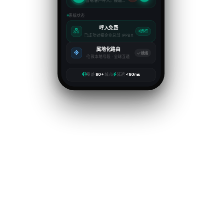
当地客户呼入，接通率极高
系统状态
呼入免费
运行
已成功对接企业总部 IPPBX
属地化路由
就绪
伦敦本地号段 · 全球互通
覆盖
80+
城市
延迟
<80ms